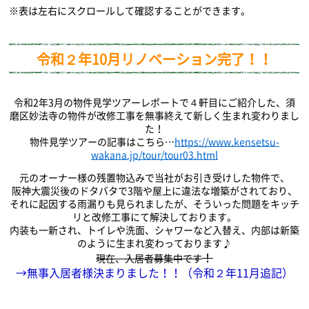
※表は左右にスクロールして確認することができます。
令和２年10月リノベーション完了！！
令和2年3月の物件見学ツアーレポートで４軒目にご紹介した、須
磨区妙法寺の物件が改修工事を無事終えて新しく生まれ変わりまし
た！
物件見学ツアーの記事はこちら…
https://www.kensetsu-
wakana.jp/tour/tour03.html
元のオーナー様の残置物込みで当社がお引き受けした物件で、
阪神大震災後のドタバタで3階や屋上に違法な増築がされており、
それに起因する雨漏りも見られましたが、そういった問題をキッチ
リと改修工事にて解決しております。
内装も一新され、トイレや洗面、シャワーなど入替え、内部は新築
のように生まれ変わっております♪
！
現在、入居者募集中です
→無事
入居者様決まりました！！（令和２年11月追記）