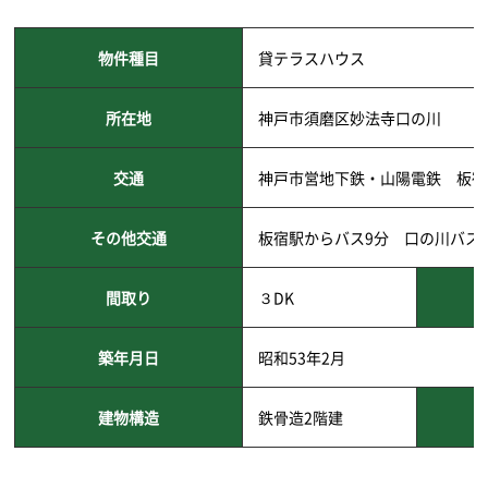
物件種目
貸テラスハウス
所在地
神戸市須磨区妙法寺口の川
交通
神戸市営地下鉄・山陽電鉄 板宿
その他交通
板宿駅からバス9分 口の川バス
間取り
３DK
築年月日
昭和53年2月
建物構造
鉄骨造2階建